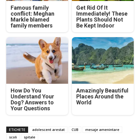
Famous family
Get Rid Of It
conflict: Meghan
Immediately! These
Markle blamed
Plants Should Not
family members
Be Kept Indoor
How Do You
Amazingly Beautiful
Understand Your
Places Around the
Dog? Answers to
World
Your Questions
ETICHETE
adolescent arestat
CUB
mesaje amenintare
scoli
spitale