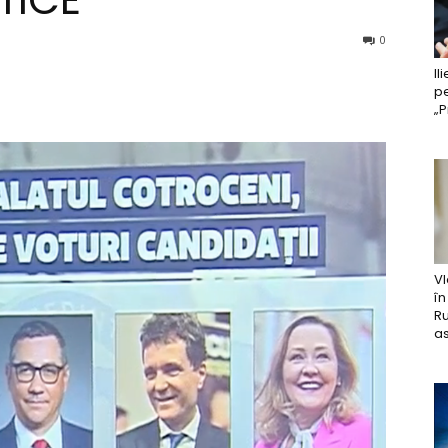
0
Il
pe
„P
Vl
în
Ru
as