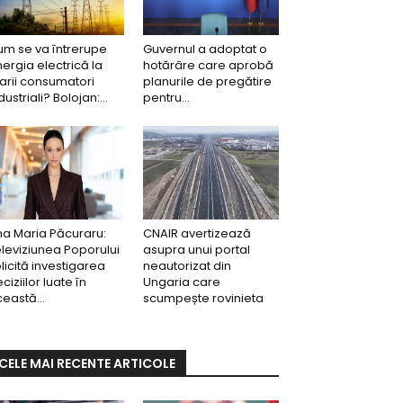
m se va întrerupe
Guvernul a adoptat o
ergia electrică la
hotărâre care aprobă
rii consumatori
planurile de pregătire
dustriali? Bolojan:...
pentru...
a Maria Păcuraru:
CNAIR avertizează
leviziunea Poporului
asupra unui portal
licită investigarea
neautorizat din
ciziilor luate în
Ungaria care
eastă...
scumpește rovinieta
CELE MAI RECENTE ARTICOLE