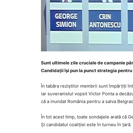
Sunt ultimele zile cruciale de campanie pân
Candidații își pun la punct strategia pentru
În tabăra reziștilor membrii sunt împărțiți î
iar suveranistul vopsit Victor Ponta a decă
că a inundat România pentru a salva Belgrad
În tot acest timp, toate sondajele arată că Ge
Și candidatul coaliției este în turneu în țară.