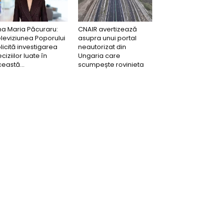
a Maria Păcuraru:
CNAIR avertizează
leviziunea Poporului
asupra unui portal
licită investigarea
neautorizat din
ciziilor luate în
Ungaria care
eastă...
scumpește rovinieta