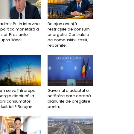
adimir Putin intervine
Bolojan anunță
 politica monetară a
restricțiile de consum
siei. Presiunile
energetic. Centralele
upra Băncii...
pe combustibili fosili,
repornite....
m se va întrerupe
Guvernul a adoptat o
ergia electrică la
hotărâre care aprobă
rii consumatori
planurile de pregătire
dustriali? Bolojan:...
pentru...