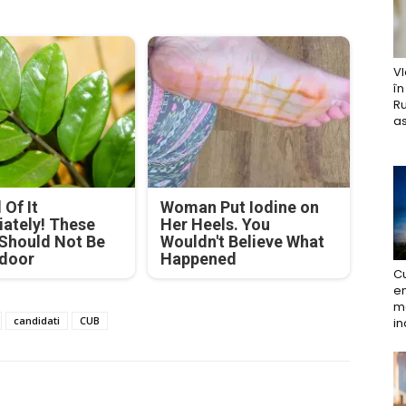
Vl
în
Ru
as
 Of It
Woman Put Iodine on
ately! These
Her Heels. You
 Should Not Be
Wouldn't Believe What
ndoor
Happened
Cu
en
ma
candidati
CUB
in