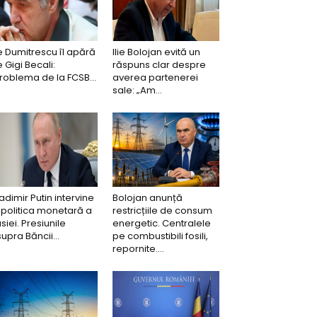
ie Dumitrescu îl apără
Ilie Bolojan evită un
 Gigi Becali:
răspuns clar despre
roblema de la FCSB...
averea partenerei
sale: „Am...
adimir Putin intervine
Bolojan anunță
 politica monetară a
restricțiile de consum
siei. Presiunile
energetic. Centralele
upra Băncii...
pe combustibili fosili,
repornite....