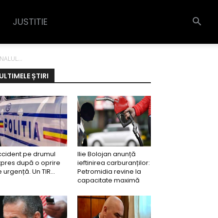
JUSTITIE
NALUL...
ULTIMELE ȘTIRI
ccident pe drumul
Ilie Bolojan anunță
pres după o oprire
ieftinirea carburanților:
 urgență. Un TIR...
Petromidia revine la
capacitate maximă