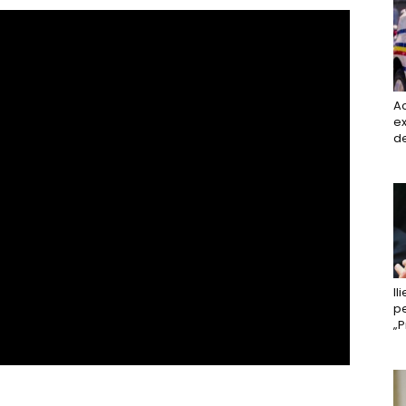
A
ex
de
Il
pe
„P