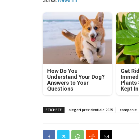
Sursa:
Newsinn
How Do You
Get Rid
Understand Your Dog?
Immedi
Answers to Your
Plants
Questions
Kept I
ETICHETE
alegeri prezidentiale 2025
campanie