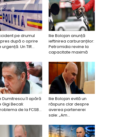
ccident pe drumul
Ilie Bolojan anunță
pres după o oprire
ieftinirea carburanților:
 urgență. Un TIR...
Petromidia revine la
capacitate maximă
ie Dumitrescu îl apără
Ilie Bolojan evită un
 Gigi Becali:
răspuns clar despre
roblema de la FCSB...
averea partenerei
sale: „Am...