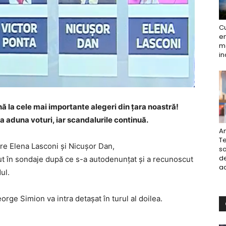
Cu
en
ma
in
ă la cele mai importante alegeri din țara noastră!
 a aduna voturi, iar scandalurile continuă.
An
Te
ntre Elena Lasconi și Nicușor Dan,
so
de
zut în sondaje după ce s-a autodenunțat și a recunoscut
ac
ul.
orge Simion va intra detașat în turul al doilea.