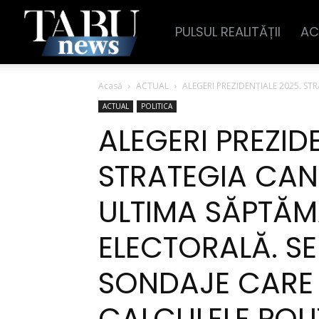
PULSUL REALITĂȚII
AC
TabuNews
Acasă
ACTUAL
ALEGERI PREZIDENȚIALE 2025. S
ACTUAL
POLITICA
ALEGERI PREZID
STRATEGIA CAN
ULTIMA SĂPTĂ
ELECTORALĂ. S
SONDAJE CARE 
CALCULELE POLI