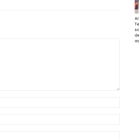
An
Te
so
de
ac