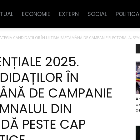
TUAL
ECONOMIE
EXTERN
SOCIAL
POLITICA
TRATEGIA CANDIDAȚILOR ÎN ULTIMA SĂPTĂMÂNĂ DE CAMPANIE ELECTORALĂ. SEM
ENȚIALE 2025.
DIDAȚILOR ÎN
MÂNĂ DE CAMPANIE
A
EMNALUL DIN
ex
de
DĂ PESTE CAP
TICE