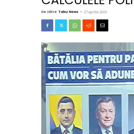
De către
Tabu News
-
27 aprilie 2025