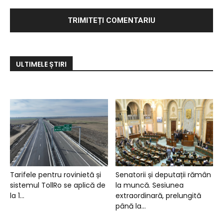
ULTIMELE ȘTIRI
Tarifele pentru rovinietă și
Senatorii și deputații rămân
sistemul TollRo se aplică de
la muncă. Sesiunea
la 1...
extraordinară, prelungită
până la...