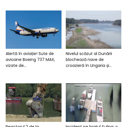
Alertă în aviație! Sute de
Nivelul scăzut al Dunării
avioane Boeing 737 MAX,
blochează nave de
vizate de...
croazieră în Ungaria și...
Reactorul 2 de la
Incident pe brațul Sulina: o