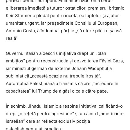
partea liderilor europeni: Emmanuel Macron a cerut
eliberarea imediată a tuturor ostaticilor, premierul britanic
Keir Starmer a pledat pentru încetarea luptelor și ajutor
umanitar urgent, iar președintele Consiliului European,
Antonio Costa, a îndemnat părțile „să ofere păcii o șansă
reală”.
Guvernul italian a descris inițiativa drept un „plan
ambițios” pentru reconstrucția și dezvoltarea Fâșiei Gaza,
iar ministrul german de externe Johann Wadephul a
subliniat că „această ocazie nu trebuie irosită”.
Autoritatea Palestiniană a transmis că are „încredere în
capacitatea” lui Trump de a găsi o cale către pace.
În schimb, Jihadul Islamic a respins inițiativa, calificând-o
drept „o rețetă pentru agresiune” și un acord „americano-
israelian” care ar reflecta exclusiv poziția
establishmentului israelian.