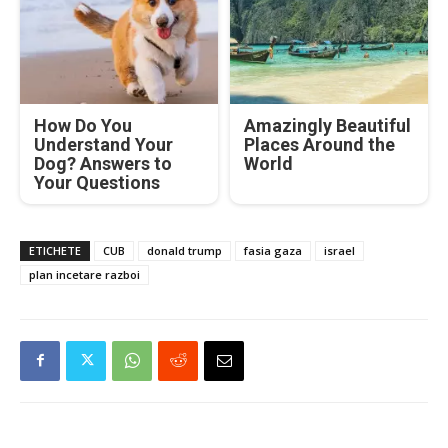
How Do You
Amazingly Beautiful
Understand Your
Places Around the
Dog? Answers to
World
Your Questions
ETICHETE
CUB
donald trump
fasia gaza
israel
plan incetare razboi