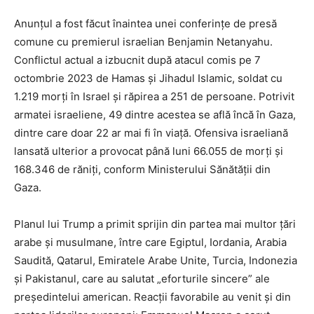
Anunțul a fost făcut înaintea unei conferințe de presă
comune cu premierul israelian Benjamin Netanyahu.
Conflictul actual a izbucnit după atacul comis pe 7
octombrie 2023 de Hamas și Jihadul Islamic, soldat cu
1.219 morți în Israel și răpirea a 251 de persoane. Potrivit
armatei israeliene, 49 dintre acestea se află încă în Gaza,
dintre care doar 22 ar mai fi în viață. Ofensiva israeliană
lansată ulterior a provocat până luni 66.055 de morți și
168.346 de răniți, conform Ministerului Sănătății din
Gaza.
Planul lui Trump a primit sprijin din partea mai multor țări
arabe și musulmane, între care Egiptul, Iordania, Arabia
Saudită, Qatarul, Emiratele Arabe Unite, Turcia, Indonezia
și Pakistanul, care au salutat „eforturile sincere” ale
președintelui american. Reacții favorabile au venit și din