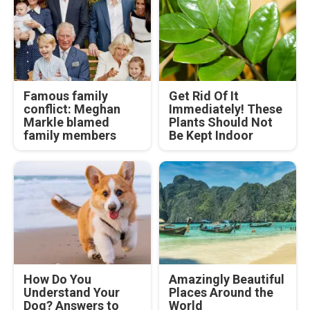
Famous family
Get Rid Of It
conflict: Meghan
Immediately! These
Markle blamed
Plants Should Not
family members
Be Kept Indoor
How Do You
Amazingly Beautiful
Understand Your
Places Around the
Dog? Answers to
World