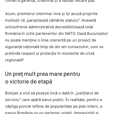
român a garantat, a semnat și a validat fiecare pas.
Acum, premierul interimar vine și își acuză propriile
instituții că „parazitează cămările statului”. Această
schizofrenie administrativă decredibilizează total
România în ochii partenerilor din NATO. Dacă Bucureștiul
nu poate menține o linie coerentă pe un proiect de
siguranță națională timp de doi ani consecutivi, cum va
pretinde respect și protecție în momente de criză
regională?
Un preț mult prea mare pentru
o victorie de etapă
Bolojan a vrut să pozeze încă o dată în „justițiarul de
serviciu” care apără banul public. În realitate, pentru a
câștiga puncte ieftine de popularitate pe plan intern, a
expus România ca un partener volatil, imprevizibil și