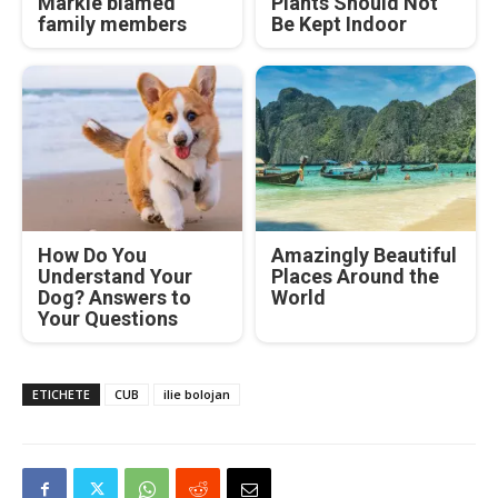
Markle blamed
Plants Should Not
family members
Be Kept Indoor
How Do You
Amazingly Beautiful
Understand Your
Places Around the
Dog? Answers to
World
Your Questions
ETICHETE
CUB
ilie bolojan