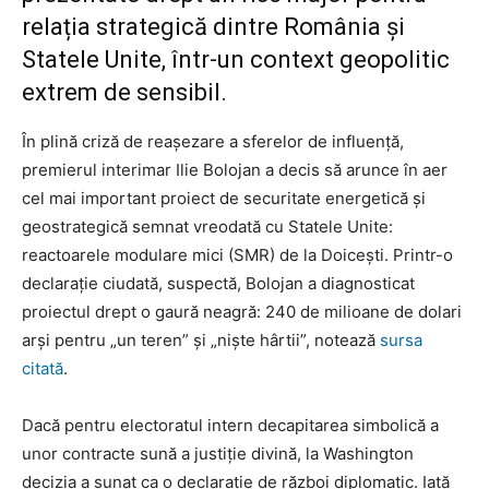
relația strategică dintre România și
Statele Unite, într-un context geopolitic
extrem de sensibil.
În plină criză de reașezare a sferelor de influență,
premierul interimar Ilie Bolojan a decis să arunce în aer
cel mai important proiect de securitate energetică și
geostrategică semnat vreodată cu Statele Unite:
reactoarele modulare mici (SMR) de la Doicești. Printr-o
declarație ciudată, suspectă, Bolojan a diagnosticat
proiectul drept o gaură neagră: 240 de milioane de dolari
arși pentru „un teren” și „niște hârtii”, notează
sursa
citată
.
Dacă pentru electoratul intern decapitarea simbolică a
unor contracte sună a justiție divină, la Washington
decizia a sunat ca o declarație de război diplomatic. Iată