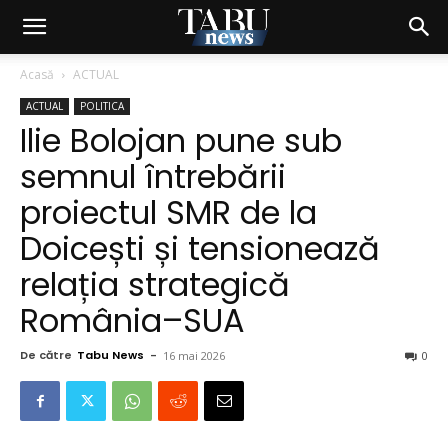
Acasă
ACTUAL
ACTUAL
POLITICA
Ilie Bolojan pune sub
semnul întrebării
proiectul SMR de la
Doicești și tensionează
relația strategică
România–SUA
De către
Tabu News
-
16 mai 2026
0