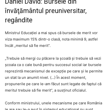
Daniel David: Bursele din
învăţământul preuniversitar,
regândite
Ministrul Educației a mai spus că bursele de merit vor
viza maximum 15% dintr-o clasă, nota minimă 9, astfel
încât „meritul să fie merit”.
„Trebuie să mergi cu plăcere la şcoală şi trebuie să vezi
şcoala ca o cale bună pentru succesul social iar bursele
reprezintă mecanismul de excepţie pe care şi le permite
un stat la un anumit nivel. (…) În acest moment,
propunerile pe care le-am făcut sunt legate de faptul că
meritul trebuie să fie merit”, a susţinut oficialul.
Conform ministrului, unele mecanisme pe care România
le are sau le-a avut în sistemul educaţional nu sunt