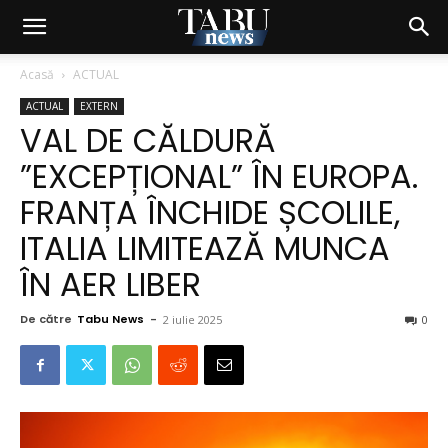
Acasă
ACTUAL
ACTUAL
EXTERN
VAL DE CĂLDURĂ
”EXCEPȚIONAL” ÎN EUROPA.
FRANȚA ÎNCHIDE ȘCOLILE,
ITALIA LIMITEAZĂ MUNCA
ÎN AER LIBER
De către
Tabu News
-
2 iulie 2025
0