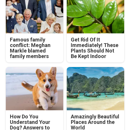
Famous family
Get Rid Of It
conflict: Meghan
Immediately! These
Markle blamed
Plants Should Not
family members
Be Kept Indoor
How Do You
Amazingly Beautiful
Understand Your
Places Around the
Dog? Answers to
World