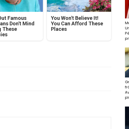
Out Famous
You Won't Believe It!
Mu
ians Don't Mind
You Can Afford These
Un
g These
Places
Pé
cies
pr
Gr
fr
A
pl