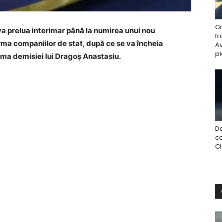
Gr
 va prelua interimar până la numirea unui nou
fr
rma companiilor de stat, după ce se va încheia
A
pl
rma demisiei lui Dragoș Anastasiu.
Da
ce
Clu