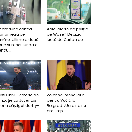
perațiune contra
Adio, alerte de poliție
ronometru pe
pe Waze? Decizia
năre. Ultimele două
luată de Curtea de...
rje sunt scufundate
ntru...
isti Chivu, victorie de
Zelenski, mesaj dur
nzație cu Juventus!
pentru Vučić la
ter a câștigat derby-
Belgrad: „Ucraina nu
..
are timp...