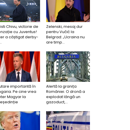
isti Chivu, victorie de
Zelenski, mesaj dur
nzație cu Juventus!
pentru Vučić la
ter a câștigat derby-
Belgrad: „Ucraina nu
..
are timp...
tare importantă în
Alertă la granița
garia. Pe cine vrea
României. O dronă a
ter Magyar la
explodat lângă un
eședinție
gazoduct,...