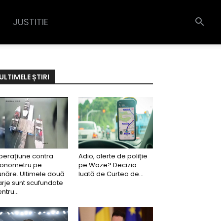
JUSTITIE
ULTIMELE ȘTIRI
perațiune contra
Adio, alerte de poliție
ronometru pe
pe Waze? Decizia
năre. Ultimele două
luată de Curtea de...
rje sunt scufundate
ntru...