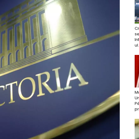
Cr
se
In
ul.
Mu
Un
Pé
pr