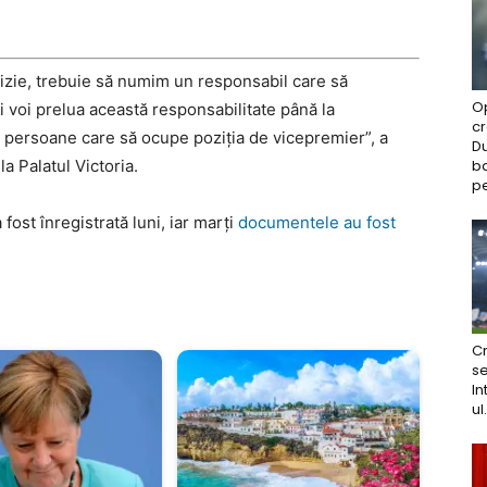
izie, trebuie să numim un responsabil care să
O
 voi prelua această responsabilitate până la
c
te persoane care să ocupe poziția de vicepremier”, a
Du
ba
la Palatul Victoria.
pe
 fost înregistrată luni, iar marți
documentele au fost
Cr
se
In
ul.