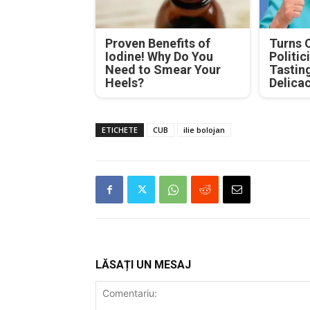
Proven Benefits of
Turns 
Iodine! Why Do You
Politic
Need to Smear Your
Tastin
Heels?
Delica
ETICHETE
CUB
ilie bolojan
LĂSAȚI UN MESAJ