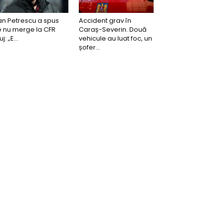
n Petrescu a spus
Accident grav în
 nu merge la CFR
Caraș-Severin. Două
j: „E...
vehicule au luat foc, un
șofer...