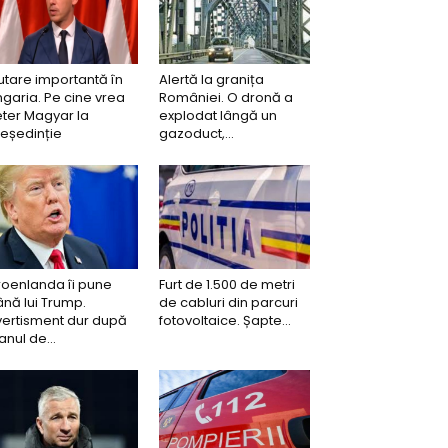
tare importantă în
Alertă la granița
garia. Pe cine vrea
României. O dronă a
ter Magyar la
explodat lângă un
eședinție
gazoduct,...
oenlanda îi pune
Furt de 1.500 de metri
ână lui Trump.
de cabluri din parcuri
vertisment dur după
fotovoltaice. Șapte...
anul de...