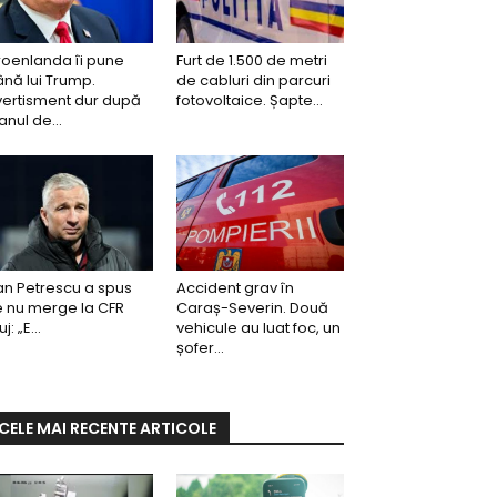
oenlanda îi pune
Furt de 1.500 de metri
ână lui Trump.
de cabluri din parcuri
vertisment dur după
fotovoltaice. Șapte...
anul de...
n Petrescu a spus
Accident grav în
 nu merge la CFR
Caraș-Severin. Două
j: „E...
vehicule au luat foc, un
șofer...
CELE MAI RECENTE ARTICOLE