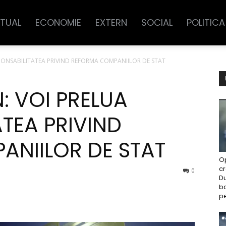
TUAL
ECONOMIE
EXTERN
SOCIAL
POLITICA
PONSABILITATEA PRIVIND REFORMA COMPANIILOR DE STAT
: VOI PRELUA
TEA PRIVIND
NIILOR DE STAT
O
c
0
Du
ba
pe